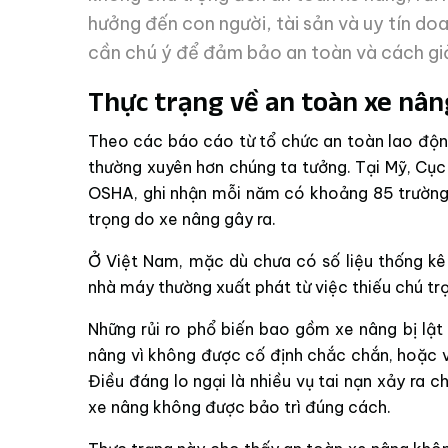
hưởng đến con người, tài sản và uy tín doa
cần chú ý để đảm bảo an toàn và cách giảm
Thực trạng về an toàn xe nâ
Theo các báo cáo từ tổ chức an toàn lao động 
thường xuyên hơn chúng ta tưởng. Tại Mỹ, Cục 
OSHA, ghi nhận mỗi năm có khoảng 85 trường
trọng do xe nâng gây ra.
Ở Việt Nam, mặc dù chưa có số liệu thống kê 
nhà máy thường xuất phát từ việc thiếu chú tr
Những rủi ro phổ biến bao gồm xe nâng bị lật 
nâng vì không được cố định chắc chắn, hoặc v
Điều đáng lo ngại là nhiều vụ tai nạn xảy ra 
xe nâng không được bảo trì đúng cách.