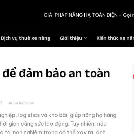
GIẢI PHÁP NÂNG HẠ TOÀN DIỆN -
Gọi 
Dịch vụ thuê xe nâng
Giới thiệu
Kiến thức xe nâ
t để đảm bảo an toàn
25
54
lượt đọc
nghiệp, logistics và kho bãi, giúp nâng hạ hàng
hời gian cùng sức lao động. Tuy nhiên, nếu
ro tai nạn nghiêm trọng có thể xảy ra, ảnh