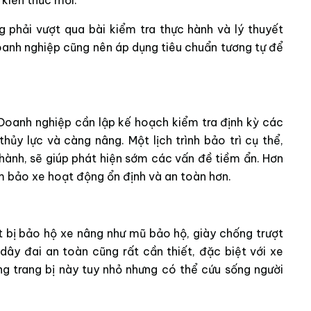
kiến thức mới.
ng phải vượt qua bài kiểm tra thực hành và lý thuyết
oanh nghiệp cũng nên áp dụng tiêu chuẩn tương tự để
 Doanh nghiệp cần lập kế hoạch kiểm tra định kỳ các
hủy lực và càng nâng. Một lịch trình bảo trì cụ thể,
ành, sẽ giúp phát hiện sớm các vấn đề tiềm ẩn. Hơn
ảm bảo xe hoạt động ổn định và an toàn hơn.
t bị bảo hộ xe nâng như mũ bảo hộ, giày chống trượt
ây đai an toàn cũng rất cần thiết, đặc biệt với xe
g trang bị này tuy nhỏ nhưng có thể cứu sống người