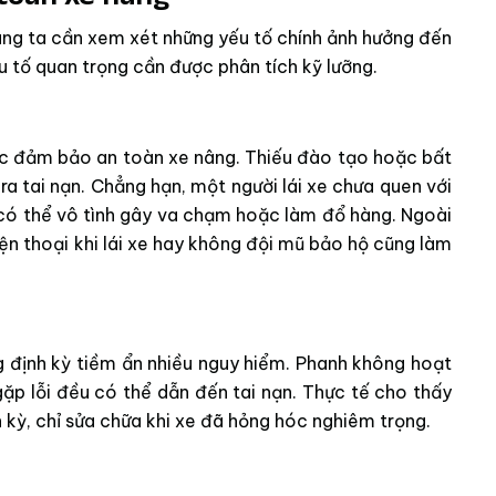
ng ta cần xem xét những yếu tố chính ảnh hưởng đến
u tố quan trọng cần được phân tích kỹ lưỡng.
iệc đảm bảo an toàn xe nâng. Thiếu đào tạo hoặc bất
ra tai nạn. Chẳng hạn, một người lái xe chưa quen với
 có thể vô tình gây va chạm hoặc làm đổ hàng. Ngoài
iện thoại khi lái xe hay không đội mũ bảo hộ cũng làm
 định kỳ tiềm ẩn nhiều nguy hiểm. Phanh không hoạt
ặp lỗi đều có thể dẫn đến tai nạn. Thực tế cho thấy
 kỳ, chỉ sửa chữa khi xe đã hỏng hóc nghiêm trọng.