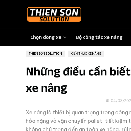
Chọn dòng xe
Bộ công tác xe nâng
THIÊN SƠN SOLUTION
»
KIẾN THỨC XE NÂNG
Những điều cần biế
xe nâng
04/03/20
Xe nâng là thiết bị quan trọng trong công 
hóa nặng và vận chuyển pallet, tiết kiệm t
không chú trọng đến an toàn xe nâng, rủi 