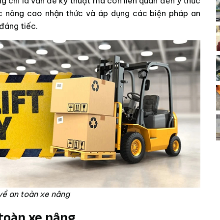
 chỉ là vấn đề kỹ thuật mà còn liên quan đến ý thức
ệc nâng cao nhận thức và áp dụng các biện pháp an
đáng tiếc.
về an toàn xe nâng
toàn xe nâng