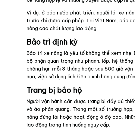
xe nâng hợp lệ và thường xuyên được cập nhật 
Ví dụ, ở các nước phát triển, người lái xe nâ
trước khi được cấp phép. Tại Việt Nam, các d
nâng cao chất lượng lao động.
Bảo trì định kỳ
Bảo trì xe nâng là yếu tố không thể xem nhẹ.
bộ phận quan trọng như phanh, lốp, hệ thống t
chẳng hạn mỗi 3 tháng hoặc sau 500 giờ vận h
nữa, việc sử dụng linh kiện chính hãng cũng đ
Trang bị bảo hộ
Người vận hành cần được trang bị đầy đủ thiế
và áo phản quang. Trong một số trường hợp, d
nâng đứng lái hoặc hoạt động ở độ cao. Nhữn
lao động trong tình huống nguy cấp.