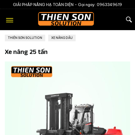
GIẢI PHÁP NÂNG HẠ TOÀN DIỆN -
Gọi ngay: 0963349619
THIÊN SƠN SOLUTION
»
XE NÂNG DẦU
Xe nâng 25 tấn