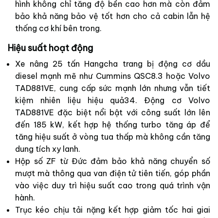
hình không chỉ tăng độ bền cao hơn mà còn đảm
bảo khả năng bảo vệ tốt hơn cho cả cabin lẫn hệ
thống cơ khí bên trong.
Hiệu suất hoạt động
Xe nâng 25 tấn Hangcha trang bị động cơ dầu
diesel mạnh mẽ như Cummins QSC8.3 hoặc Volvo
TAD881VE, cung cấp sức mạnh lớn nhưng vẫn tiết
kiệm nhiên liệu hiệu quả34. Động cơ Volvo
TAD881VE đặc biệt nổi bật với công suất lớn lên
đến 185 kW, kết hợp hệ thống turbo tăng áp để
tăng hiệu suất ở vòng tua thấp mà không cần tăng
dung tích xy lanh.
Hộp số ZF từ Đức đảm bảo khả năng chuyển số
mượt mà thông qua van điện tử tiên tiến, góp phần
vào việc duy trì hiệu suất cao trong quá trình vận
hành.
Trục kéo chịu tải nặng kết hợp giảm tốc hai giai