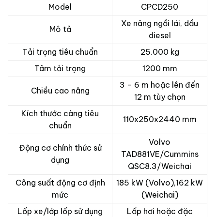
Model
CPCD250
Xe nâng ngồi lái, dầu
Mô tả
diesel
Tải trọng tiêu chuẩn
25.000 kg
Tâm tải trọng
1200 mm
3 – 6 m hoặc lên đến
Chiều cao nâng
12 m tùy chọn
Kích thước càng tiêu
110x250x2440 mm
chuẩn
Volvo
Động cơ chính thức sử
TAD881VE/Cummins
dụng
QSC8.3/Weichai
Công suất động cơ định
185 kW (Volvo),162 kW
mức
(Weichai)
Lốp xe/lớp lốp sử dụng
Lốp hơi hoặc đặc