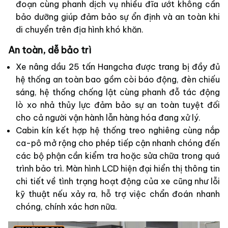
đoạn cùng phanh dịch vụ nhiều đĩa ướt không cần
bảo dưỡng giúp đảm bảo sự ổn định và an toàn khi
di chuyển trên địa hình khó khăn.
An toàn, dễ bảo trì
Xe nâng dầu 25 tấn Hangcha được trang bị đầy đủ
hệ thống an toàn bao gồm còi báo động, đèn chiếu
sáng, hệ thống chống lật cùng phanh đỗ tác động
lò xo nhả thủy lực đảm bảo sự an toàn tuyệt đối
cho cả người vận hành lẫn hàng hóa đang xử lý.
Cabin kín kết hợp hệ thống treo nghiêng cùng nắp
ca-pô mở rộng cho phép tiếp cận nhanh chóng đến
các bộ phận cần kiểm tra hoặc sửa chữa trong quá
trình bảo trì. Màn hình LCD hiện đại hiển thị thông tin
chi tiết về tình trạng hoạt động của xe cũng như lỗi
kỹ thuật nếu xảy ra, hỗ trợ việc chẩn đoán nhanh
chóng, chính xác hơn nữa.