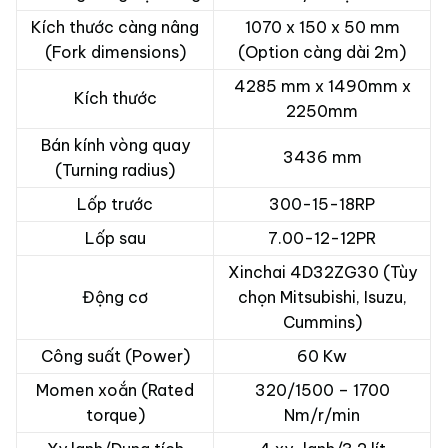
Kích thước càng nâng
1070 x 150 x 50 mm
(Fork dimensions)
(Option càng dài 2m)
4285 mm x 1490mm x
Kích thước
2250mm
Bán kính vòng quay
3436 mm
(Turning radius)
Lốp trước
300-15-18RP
Lốp sau
7.00-12-12PR
Xinchai 4D32ZG30 (Tùy
Động cơ
chọn Mitsubishi, Isuzu,
Cummins)
Công suất (Power)
60 Kw
Momen xoắn (Rated
320/1500 – 1700
torque)
Nm/r/min