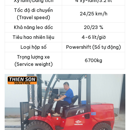
Xy lanh/Dung tích
4 xy-lanh/3.2 lít
Tốc độ di chuyển
24/25 km/h
(Travel speed)
Khả năng leo dốc
20/23 %
Tiêu hao nhiên liệu
4-6 lít/giờ
Loại hộp số
Powershift (Số tự động)
Trọng lượng xe
6700kg
(Service weight)