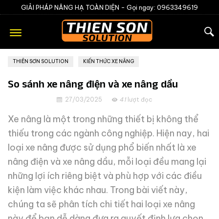
GIẢI PHÁP NÂNG HẠ TOÀN DIỆN -
Gọi ngay: 0963349619
THIÊN SƠN SOLUTION
»
KIẾN THỨC XE NÂNG
So sánh xe nâng điện và xe nâng dầu
27/03/2025
41
lượt đọc
Xe nâng là một trong những thiết bị không thể
thiếu trong các ngành công nghiệp. Hiện nay, hai
loại xe nâng được sử dụng phổ biến nhất là xe
nâng điện và xe nâng dầu, mỗi loại đều mang lại
những lợi ích riêng biệt và phù hợp với các điều
kiện làm việc khác nhau. Trong bài viết này,
chúng ta sẽ phân tích chi tiết hai loại xe nâng
này để bạn dễ dàng đưa ra quyết định lựa chọn.