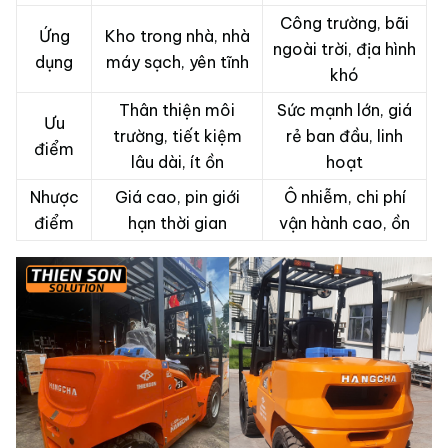
Công trường, bãi
Ứng
Kho trong nhà, nhà
ngoài trời, địa hình
dụng
máy sạch, yên tĩnh
khó
Thân thiện môi
Sức mạnh lớn, giá
Ưu
trường, tiết kiệm
rẻ ban đầu, linh
điểm
lâu dài, ít ồn
hoạt
Nhược
Giá cao, pin giới
Ô nhiễm, chi phí
điểm
hạn thời gian
vận hành cao, ồn