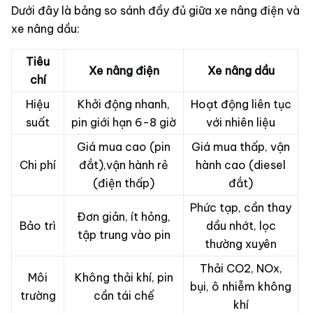
Dưới đây là bảng so sánh đầy đủ giữa xe nâng điện và
xe nâng dầu:
Tiêu
Xe nâng điện
Xe nâng dầu
chí
Hiệu
Khởi động nhanh,
Hoạt động liên tục
suất
pin giới hạn 6-8 giờ
với nhiên liệu
Giá mua cao (pin
Giá mua thấp, vận
Chi phí
đắt),vận hành rẻ
hành cao (diesel
(điện thấp)
đắt)
Phức tạp, cần thay
Đơn giản, ít hỏng,
Bảo trì
dầu nhớt, lọc
tập trung vào pin
thường xuyên
Thải CO2, NOx,
Môi
Không thải khí, pin
bụi, ô nhiễm không
trường
cần tái chế
khí