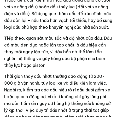
Trước tiên, cần kiểm tra mức dầu trong động cơ (đối
với xe nâng dầu) hoặc dầu thủy lực (đối với xe nâng
điện và dầu). Sử dụng que thăm dầu để xác định mức
dầu còn lại – nếu thấp hơn vạch tối thiểu, hãy bổ sung
loại dầu phù hợp theo khuyến nghị của nhà sản xuất.
Tiếp theo, quan sát màu sắc và độ nhớt của dầu. Dầu
có màu đen đục hoặc lẫn tạp chất là dấu hiệu cần
thay mới ngay lập tức, vì dầu bẩn có thể làm tắc
nghẽn hệ thống và gây hỏng các bộ phận như bơm
thủy lực hoặc piston.
Thời gian thay dầu nhớt thường dao động từ 200-
300 giờ vận hành, tùy loại xe và điều kiện làm việc.
Ngoài ra, kiểm tra các dấu hiệu rò rỉ dầu dưới gầm xe
hoặc quanh động cơ, vì rò rỉ không chỉ gây lãng phí
mà còn tiềm ẩn nguy cơ hỏng hệ thống nếu không xử
lý kịp thời. Việc duy trì dầu nhớt ở trạng thái tốt giúp