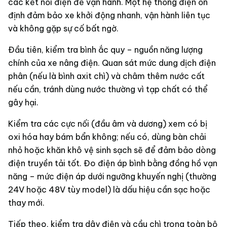
các kết nối điện để vận hành. Một hệ thống điện ổn
định đảm bảo xe khởi động nhanh, vận hành liên tục
và không gặp sự cố bất ngờ.
Đầu tiên, kiểm tra bình ắc quy – nguồn năng lượng
chính của xe nâng điện. Quan sát mức dung dịch điện
phân (nếu là bình axit chì) và châm thêm nước cất
nếu cần, tránh dùng nước thường vì tạp chất có thể
gây hại.
Kiểm tra các cực nối (đầu âm và dương) xem có bị
oxi hóa hay bám bẩn không; nếu có, dùng bàn chải
nhỏ hoặc khăn khô vệ sinh sạch sẽ để đảm bảo dòng
điện truyền tải tốt. Đo điện áp bình bằng đồng hồ vạn
năng – mức điện áp dưới ngưỡng khuyến nghị (thường
24V hoặc 48V tùy model) là dấu hiệu cần sạc hoặc
thay mới.
Tiếp theo, kiểm tra dây điện và cầu chì trong toàn bộ