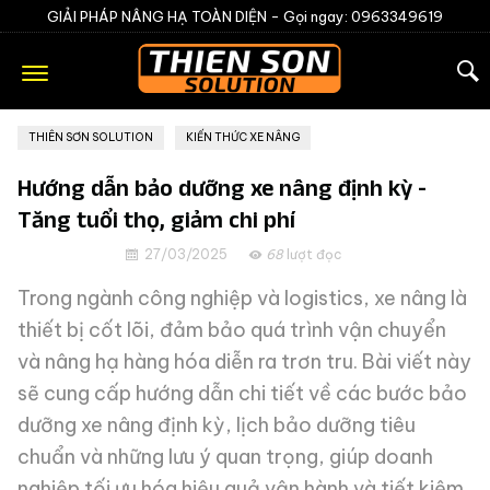
GIẢI PHÁP NÂNG HẠ TOÀN DIỆN -
Gọi ngay: 0963349619
THIÊN SƠN SOLUTION
»
KIẾN THỨC XE NÂNG
Hướng dẫn bảo dưỡng xe nâng định kỳ -
Tăng tuổi thọ, giảm chi phí
27/03/2025
68
lượt đọc
Trong ngành công nghiệp và logistics, xe nâng là
thiết bị cốt lõi, đảm bảo quá trình vận chuyển
và nâng hạ hàng hóa diễn ra trơn tru. Bài viết này
sẽ cung cấp hướng dẫn chi tiết về các bước bảo
dưỡng xe nâng định kỳ, lịch bảo dưỡng tiêu
chuẩn và những lưu ý quan trọng, giúp doanh
nghiệp tối ưu hóa hiệu quả vận hành và tiết kiệm