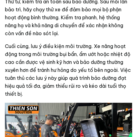
Thứ tư, kiểm tra an toàn sau bảo dưỡng. Sau mỗi lần
bảo trì, hãy chạy thử xe để đảm bảo mọi bộ phận
hoạt động bình thường. Kiểm tra phanh, hệ thống
nâng hạ và khả năng di chuyển để xác nhận không
còn vấn đề nào sót lại.
Cuối cùng, lưu ý điều kiện môi trường. Xe nâng hoạt
động trong môi trường bụi bẩn, ẩm ướt hoặc nhiệt độ
cao cần được vệ sinh kỹ hơn và bảo dưỡng thường
xuyên hơn để tránh hư hỏng do yếu tố bên ngoài. Việc
tuân thủ các lưu ý này giúp quá trình bảo dưỡng đạt
hiệu quả tối đa, giảm thiểu rủi ro và kéo dài tuổi thọ
thiết bị.