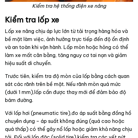
Kiểm tra hệ thống điện xe nâng
Kiểm tra lốp xe
Lốp xe nâng chịu áp lực lớn từ tải trọng hàng hóa và
bề mặt làm việc, ảnh hưởng trực tiếp đến độ ổn định
và an toàn khi vận hành. Lốp mòn hoặc hỏng có thể
làm xe mất cân bằng, tăng nguy cơ tai nạn và giảm
hiệu suất di chuyển.
Trước tiên, kiểm tra độ mòn của lốp bằng cách quan
sát các rãnh trên bề mặt. Nếu rãnh mòn quá mức
(dưới 1 mm),lốp cần được thay mới để đảm bảo độ
bám đường.
Với lốp hơi (pneumatic tire),đo áp suất bằng đồng hồ
chuyên dụng – áp suất không đúng (quá cao hoặc
quá thấp) có thể gây nổ lốp hoặc giảm khả năng chịu
tải. Đối với lốp đặc (solid tire),kiểm tra các vết nứt