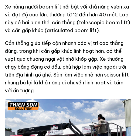
Xe nâng người boom lift nổi bật với khả năng vươn xa
và đạt độ cao lớn, thường từ 12 đến hơn 40 mét. Loại
này có hai biến thể: cần thẳng (telescopic boom lift)
và cần gấp khúc (articulated boom lift).
Cần thẳng giúp tiếp cận nhanh các vị trí cao thẳng
đứng, trong khi cần gấp khúc linh hoạt hơn, có thể
vượt qua chướng ngại vật nhờ khớp gập. Xe thường
chạy bằng động cơ dầu, phù hợp làm việc ngoài trời
trên địa hình gồ ghề. Sàn làm việc nhỏ hơn scissor lift
nhưng bù lại là khả năng di chuyển linh hoạt và tầm
với ấn tượng.