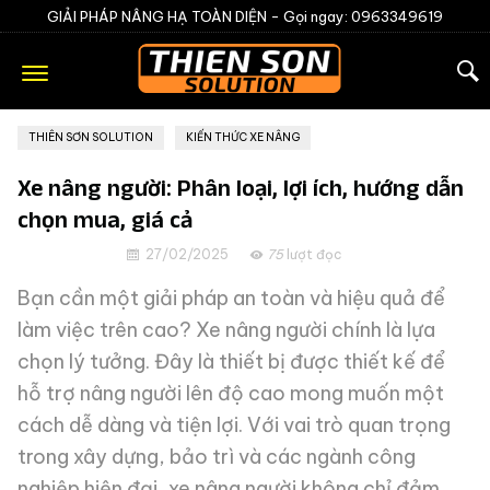
GIẢI PHÁP NÂNG HẠ TOÀN DIỆN -
Gọi ngay: 0963349619
THIÊN SƠN SOLUTION
»
KIẾN THỨC XE NÂNG
Xe nâng người: Phân loại, lợi ích, hướng dẫn
chọn mua, giá cả
27/02/2025
75
lượt đọc
Bạn cần một giải pháp an toàn và hiệu quả để
làm việc trên cao? Xe nâng người chính là lựa
chọn lý tưởng. Đây là thiết bị được thiết kế để
hỗ trợ nâng người lên độ cao mong muốn một
cách dễ dàng và tiện lợi. Với vai trò quan trọng
trong xây dựng, bảo trì và các ngành công
nghiệp hiện đại, xe nâng người không chỉ đảm