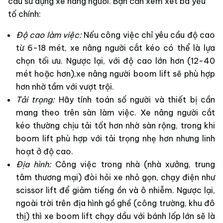
cầu sử dụng xe nâng người. Bạn cần xem xét ba yếu
tố chính:
Độ cao làm việc:
Nếu công việc chỉ yêu cầu độ cao
từ 6-18 mét, xe nâng người cắt kéo có thể là lựa
chọn tối ưu. Ngược lại, với độ cao lớn hơn (12-40
mét hoặc hơn),xe nâng người boom lift sẽ phù hợp
hơn nhờ tầm với vượt trội.
Tải trọng:
Hãy tính toán số người và thiết bị cần
mang theo trên sàn làm việc. Xe nâng người cắt
kéo thường chịu tải tốt hơn nhờ sàn rộng, trong khi
boom lift phù hợp với tải trọng nhẹ hơn nhưng linh
hoạt ở độ cao.
Địa hình:
Công việc trong nhà (nhà xưởng, trung
tâm thương mại) đòi hỏi xe nhỏ gọn, chạy điện như
scissor lift để giảm tiếng ồn và ô nhiễm. Ngược lại,
ngoài trời trên địa hình gồ ghề (công trường, khu đô
thị) thì xe boom lift chạy dầu với bánh lốp lớn sẽ là