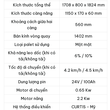
Kích thước tổng thể
1708 x 800 x 1824 mm
Kích thước càng nâng
1150 x 170 x 60 mm
Khoảng cách giữa hai
560 mm
càng
Bán kính vòng quay
1402 mm
Loại palet sử dụng
Một mặt
Khả năng leo dốc (khi có
6% / 10%
tải/không tải)
Tốc độ di chuyển (khi có
4.2 km/h / 4.5 km/h
tải/không tải)
Dung lượng pin
24V / 100Ah
Motor di chuyển
0.65 Kw
Motor nâng
2.2 Kw
Hệ thống điều khiển
CURTIS - Mỹ