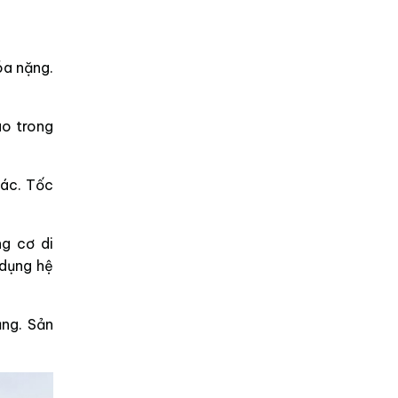
óa nặng.
ao trong
hác. Tốc
g cơ di
 dụng hệ
ng. Sản