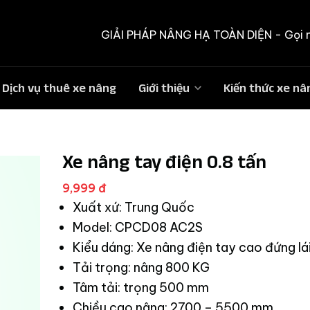
GIẢI PHÁP NÂNG HẠ TOÀN DIỆN -
Gọi 
Dịch vụ thuê xe nâng
Giới thiệu
Kiến thức xe nâ
Xe nâng tay điện 0.8 tấn
9,999 đ
Xuất xứ: Trung Quốc
Model: CPCD08 AC2S
Kiểu dáng: Xe nâng điện tay cao đứng lá
Tải trọng: nâng 800 KG
Tâm tải: trọng 500 mm
Chiều cao nâng: 2700 – 5500 mm