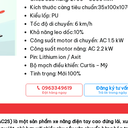
Kích thước càng tiêu chuẩn:35x100x10
Kiểu lốp: PU
Tốc độ di chuyển: 6 km/h
Khả năng leo dốc:10%
Công suất motor di chuyển: AC 1.5 kW
Công suất motor nâng: AC 2.2 kW
Pin: Lithium ion / Axit
Bộ mạch điều khiển: Curtis – Mỹ
Tình trạng: Mới 100%
0963349619
Đăng ký tư vấ
Đặt hàng ngay
Trả lời trong ngày
2S) là một sản phẩm xe nâng điện tay cao đứng lái, xu