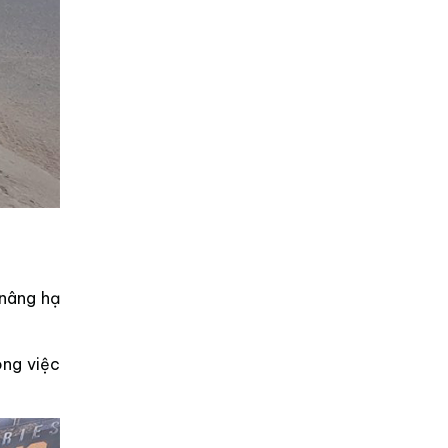
 nâng hạ
ong việc