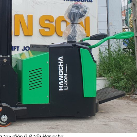
 tay điện 0.8 tấn Hangcha