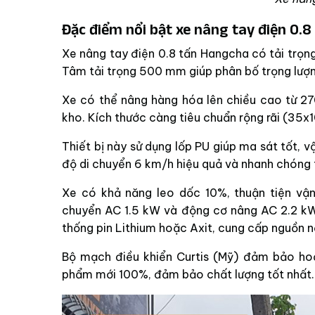
Đặc điểm nổi bật xe nâng tay điện 0.8
Xe nâng tay điện 0.8 tấn Hangcha có tải trọng
Tâm tải trọng 500 mm giúp phân bố trọng lượng
Xe có thể nâng hàng hóa lên chiều cao từ 2
kho. Kích thước càng tiêu chuẩn rộng rãi (35
Thiết bị này sử dụng lốp PU giúp ma sát tốt, v
độ di chuyển 6 km/h hiệu quả và nhanh chóng 
Xe có khả năng leo dốc 10%, thuận tiện vậ
chuyển AC 1.5 kW và động cơ nâng AC 2.2 kW
thống pin Lithium hoặc Axit, cung cấp nguồn nă
Bộ mạch điều khiển Curtis (Mỹ) đảm bảo ho
phẩm mới 100%, đảm bảo chất lượng tốt nhất.