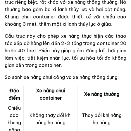
trúc riêng biệt, rất khác với xe nâng thông thường. Nó
thường bao gồm ba xi lanh thủy lực và hai cột nâng.
Khung chui container được thiết kế với chiều cao
khoảng 3 mét, thêm một xi lanh thủy lực ở giữa.
Cấu trúc này cho phép xe nâng thực hiện các thao
tác xếp dỡ hàng lên đến 2-3 tầng trong container 20
hoặc 40 feet. Điều này giúp giảm đáng kể thời gian
làm việc, tiết kiệm nhân lực, tối ưu hóa tối đa không
gian bên trong container.
So sánh xe nâng chui công và xe nâng thông dụng:
Đặc
Xe nâng chui
Xe nâng thường
điểm
container
Chiều
cao
Không thay đổi khi
Thay đổi khi nâng
khung
nâng hạ hàng
hạ hàng
nâng