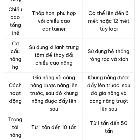
Chiều
Thấp hơn, phù hợp
Có thể lên đến 6
cao
với chiều cao
mét hoặc 12 mét
tổng
container
tùy loại
thể
Cơ
Sử dụng xi lanh trung
cấu
Sử dụng hệ thống
tâm để thay đổi
nâng
ròng rọc và xích
chiều cao nâng
hạ
Giá nâng và càng
Khung nâng được
Cách
nâng được nâng lên
đẩy lên trước, sau
hoạt
trước, sau đó khung
đó giá nâng và
động
nâng được đẩy lên
càng nâng trượt
sau
lên sau
Trọng
Từ 1 tấn đến 50
tải
Từ 1 tấn đến 10 tấn
tấn
nâng